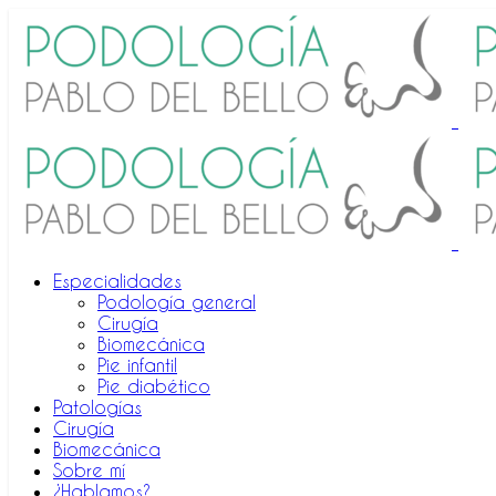
Especialidades
Podología general
Cirugía
Biomecánica
Pie infantil
Pie diabético
Patologías
Cirugía
Biomecánica
Sobre mí
¿Hablamos?