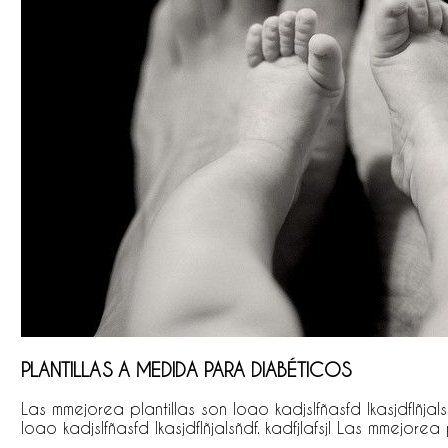
PLANTILLAS A MEDIDA PARA DIABÉTICOS
Las mmejorea plantillas son loao kadjslfñasfd lkasjdflñjalsñ
loao kadjslfñasfd lkasjdflñjalsñdf. kadfjlafsjl Las mmejorea 