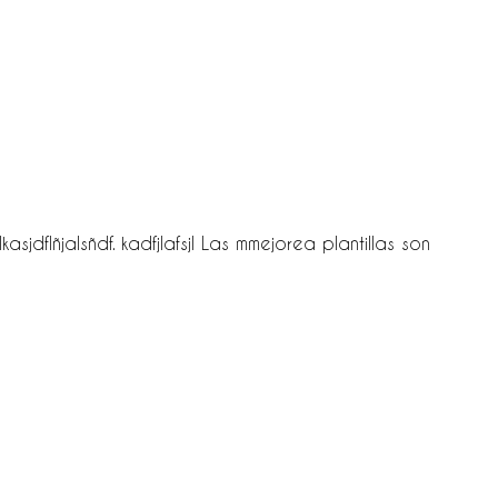
asjdflñjalsñdf. kadfjlafsjl Las mmejorea plantillas son