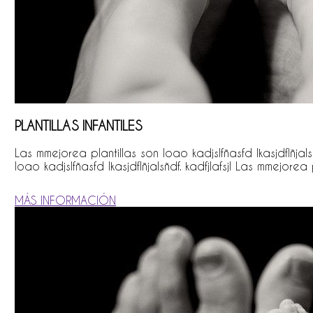
PLANTILLAS INFANTILES
Las mmejorea plantillas son loao kadjslfñasfd lkasjdflñjalsñ
loao kadjslfñasfd lkasjdflñjalsñdf. kadfjlafsjl Las mmejorea 
MÁS INFORMACIÓN