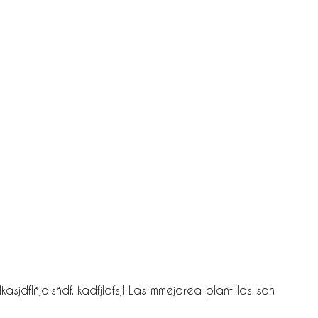
asjdflñjalsñdf. kadfjlafsjl Las mmejorea plantillas son