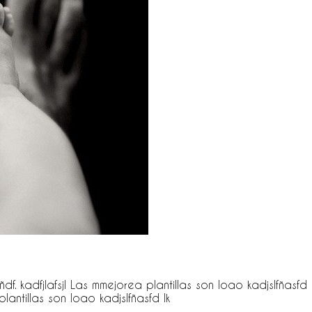
df. kadfjlafsjl Las mmejorea plantillas son loao kadjslfñasfd lk
plantillas son loao kadjslfñasfd lk