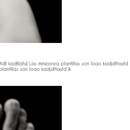
df. kadfjlafsjl Las mmejorea plantillas son loao kadjslfñasfd lk
plantillas son loao kadjslfñasfd lk