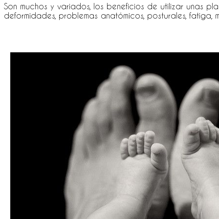
Son muchos y variados, los beneficios de utilizar unas pl
deformidades, problemas anatómicos, posturales, fatiga, m