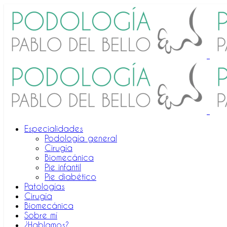
Especialidades
Podología general
Cirugía
Biomecánica
Pie infantil
Pie diabético
Patologías
Cirugía
Biomecánica
Sobre mí
¿Hablamos?